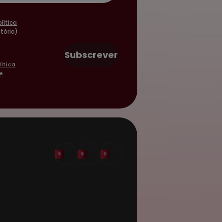
olítica
tório)
Subscrever
lítica
e