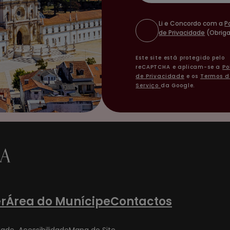
Li e Concordo com a
P
de Privacidade
(Obriga
Este site está protegido pelo
reCAPTCHA e aplicam-se a
Po
de Privacidade
e os
Termos d
Serviço
da Google.
r
Área do Munícipe
Contactos