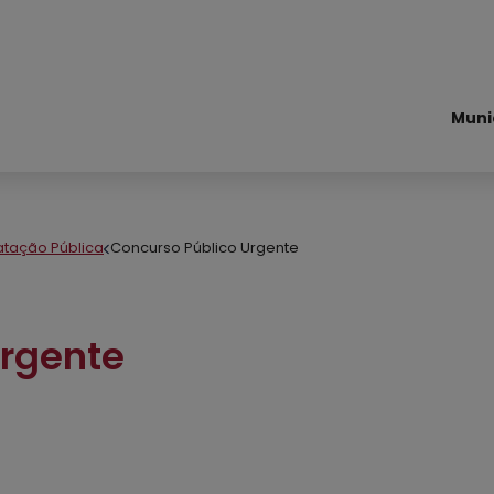
Muni
atação Pública
Concurso Público Urgente
Urgente