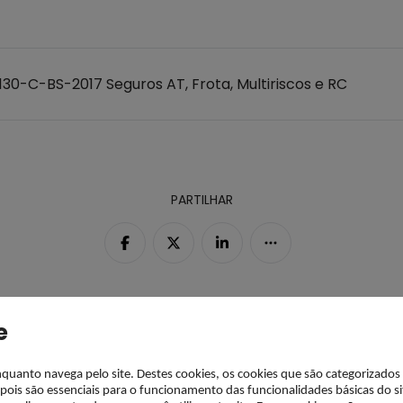
30-C-BS-2017 Seguros AT, Frota, Multiriscos e RC
PARTILHAR
e
enquanto navega pelo site. Destes cookies, os cookies que são categorizados
is são essenciais para o funcionamento das funcionalidades básicas do si