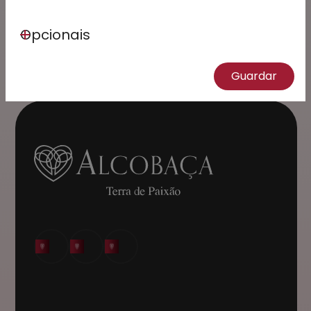
Subscrever
Opcionais
Este site está protegido pelo reCAPTCHA e
aplicam-se a
Política de Privacidade
e os
Termos
de Serviço
da Google.
Guardar