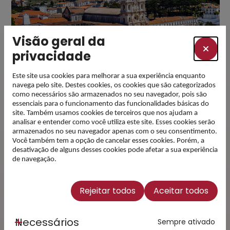
Visão geral da
privacidade
Este site usa cookies para melhorar a sua experiência enquanto
navega pelo site. Destes cookies, os cookies que são categorizados
como necessários são armazenados no seu navegador, pois são
Subscreva a nossa
essenciais para o funcionamento das funcionalidades básicas do
newsletter e esteja a
site. Também usamos cookies de terceiros que nos ajudam a
analisar e entender como você utiliza este site. Esses cookies serão
par das novidades
armazenados no seu navegador apenas com o seu consentimento.
Você também tem a opção de cancelar esses cookies. Porém, a
desativação de alguns desses cookies pode afetar a sua experiência
Email
de navegação.
Rejeitar todos
Aceitar todos
Li e Concordo com a
Política
de Privacidade
(Obrigatório)
Necessários
Sempre ativado