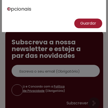
Opcionais
Guardar
Subscreva a nossa
newsletter e esteja a
par das novidades
Email
Li e Concordo com a
Política
de Privacidade
(Obrigatório)
Subscrever