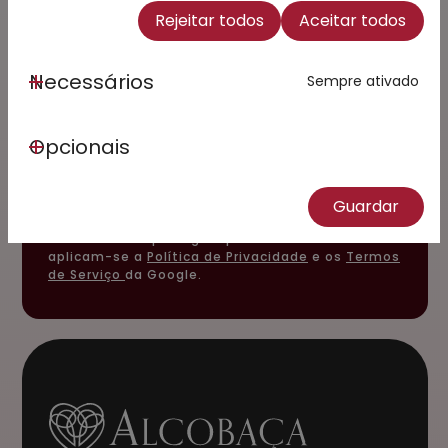
par das novidades
Rejeitar todos
Aceitar todos
Email
Necessários
Sempre ativado
Li e Concordo com a
Política
Opcionais
de Privacidade
(Obrigatório)
Subscrever
Guardar
Este site está protegido pelo reCAPTCHA e
aplicam-se a
Política de Privacidade
e os
Termos
de Serviço
da Google.