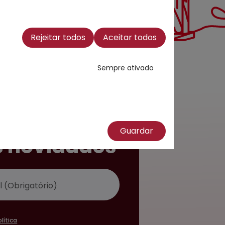
Rejeitar todos
Aceitar todos
Sempre ativado
a a nossa
er e esteja
Guardar
s novidades
olítica