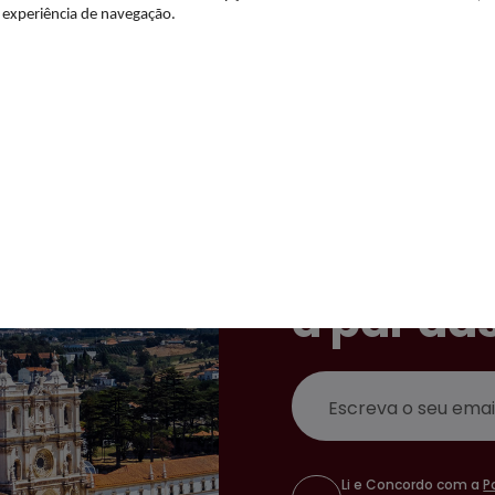
a experiência de navegação.
Subscrev
newslett
a par da
Email
Li e Concordo com a
P