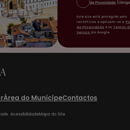
de Privacidade
(Obriga
Este site está protegido pelo
reCAPTCHA e aplicam-se a
Po
de Privacidade
e os
Termos d
Serviço
da Google.
r
Área do Munícipe
Contactos
idade
Acessibilidade
Mapa do Site