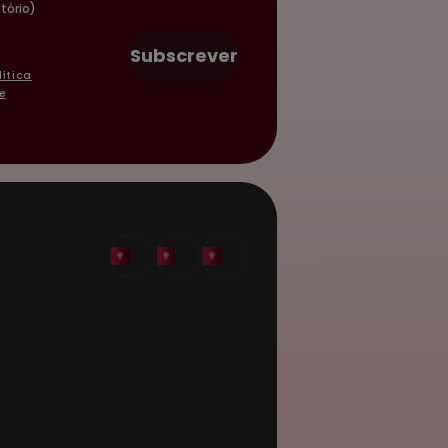
tório)
Subscrever
lítica
e