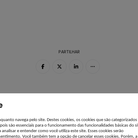
PARTILHAR
e
enquanto navega pelo site. Destes cookies, os cookies que são categorizados
is são essenciais para o funcionamento das funcionalidades básicas do si
alisar e entender como você utiliza este site. Esses cookies serão
ntimento. Você também tem a opção de cancelar esses cookies. Porém, a