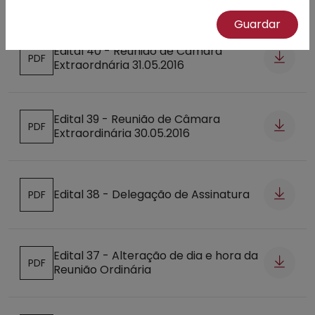
Guardar
Edital 40 - Reunião de Câmara
PDF
Extraordnária 31.05.2016
Abre num novo separador
Edital 39 - Reunião de Câmara
PDF
Extraordinária 30.05.2016
Abre num novo separador
Edital 38 - Delegação de Assinatura
PDF
Abre num novo separador
Edital 37 - Alteração de dia e hora da
PDF
Reunião Ordinária
Abre num novo separador