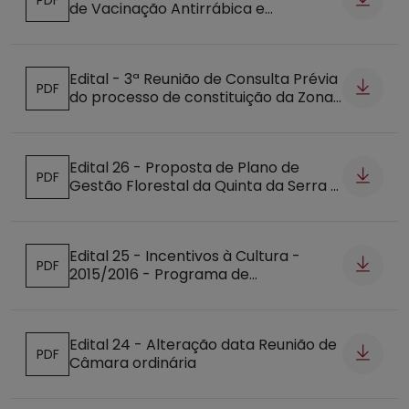
de Vacinação Antirrábica e
Abre num novo separador
Identificação Eletrónica
Edital - 3ª Reunião de Consulta Prévia
PDF
do processo de constituição da Zona
Abre num novo separador
de Intervenção Florestal da Burinhosa
Edital 26 - Proposta de Plano de
PDF
Gestão Florestal da Quinta da Serra -
Abre num novo separador
Apresentação Pública
Edital 25 - Incentivos à Cultura -
PDF
2015/2016 - Programa de
Abre num novo separador
Procedimentos
Edital 24 - Alteração data Reunião de
PDF
Câmara ordinária
Abre num novo separador