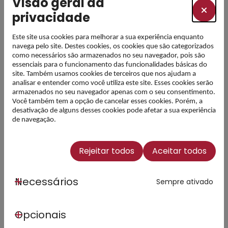
Visão geral da
privacidade
Edital 45 - deliberações 30.05.2016
PDF
Abre num novo separador
Este site usa cookies para melhorar a sua experiência enquanto
navega pelo site. Destes cookies, os cookies que são categorizados
como necessários são armazenados no seu navegador, pois são
essenciais para o funcionamento das funcionalidades básicas do
Edital 44 - Lista definitiva dos
PDF
site. Também usamos cookies de terceiros que nos ajudam a
candidatos efetivos, suplentes, e
Abre num novo separador
analisar e entender como você utiliza este site. Esses cookies serão
excluídos para atribuição de bolsas
armazenados no seu navegador apenas com o seu consentimento.
de estudo 2015-2016
Você também tem a opção de cancelar esses cookies. Porém, a
desativação de alguns desses cookies pode afetar a sua experiência
de navegação.
Edital 43 - deliberações 20.05.2016
PDF
Abre num novo separador
Rejeitar todos
Aceitar todos
Edital 42 - deliberações 10.05.2016
PDF
Abre num novo separador
Necessários
Sempre ativado
Opcionais
Edital 41 - Procedimento de Consulta
PDF
Pública - Plano de Ação da EN8
Abre num novo separador