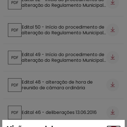
PDF
alteração do Regulamento Municipal
Abre num novo separador
do Serviço de Fornecimento de
Refeições Escolares aos Alunos do
Primeiro Ciclo do Ensino Básico
Edital 50 - Início do procedimento de
PDF
alteração do Regulamento Municipal
Abre num novo separador
do Funcionamento das Atividades de
Apoio à Família
Edital 49 - Início do procedimento de
PDF
alteração do Regulamento Municipal
Abre num novo separador
para Atribuição de Bolsas de Estudo
Edital 48 - alteração de hora de
PDF
reunião de câmara ordinária
Abre num novo separador
Edital 46 - deliberações 13.06.2016
PDF
Abre num novo separador