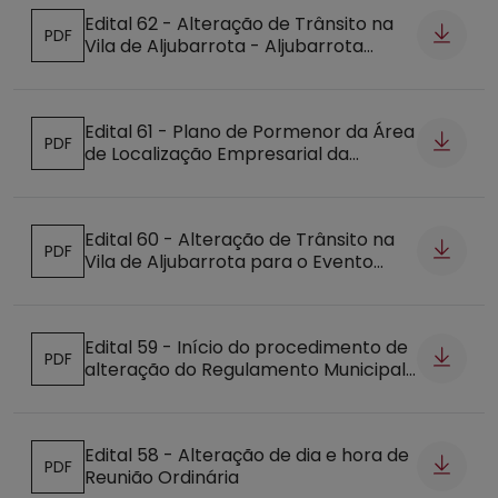
Edital 62 - Alteração de Trânsito na
PDF
Vila de Aljubarrota - Aljubarrota
Abre num novo separador
Medieval
Edital 61 - Plano de Pormenor da Área
PDF
de Localização Empresarial da
Abre num novo separador
Benedita - Discussão Pública
Edital 60 - Alteração de Trânsito na
PDF
Vila de Aljubarrota para o Evento
Abre num novo separador
"Feira Internacional de Antiguidades"
Edital 59 - Início do procedimento de
PDF
alteração do Regulamento Municipal
Abre num novo separador
do Prémio Internacional "Books &
Movies" Município de Alcobaça
Edital 58 - Alteração de dia e hora de
PDF
Reunião Ordinária
Abre num novo separador