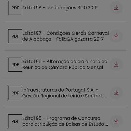
Edital 98 - deliberações 31.10.2016
PDF
Abre num novo separador
Edital 97 - Condições Gerais Carnaval
PDF
de Alcobaça - Folia&Algazarra 2017
Abre num novo separador
Edital 96 - Alteração de dia e hora da
PDF
Reunião de Câmara Pública Mensal
Abre num novo separador
Infraestruturas de Portugal, S.A. -
PDF
Gestão Regional de Leiria e Santarém
Abre num novo separador
sobre - Venda de Árvores em Pé,
Linha do Oeste entre o PK 21,300 ao
PK 190,600
Edital 95 - Programa de Concurso
PDF
para atribuição de Bolsas de Estudo -
Abre num novo separador
Ano Letivo 2016-2017