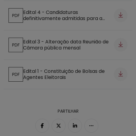
Edital 4 - Candidaturas
PDF
definitivamente admitidas para a
Abre num novo separador
eleição do Presidente da República
Edital 3 - Alteração data Reunião de
PDF
Câmara pública mensal
Abre num novo separador
Edital 1 - Constituição de Bolsas de
PDF
Agentes Eleitorais
Abre num novo separador
PARTILHAR