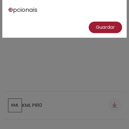
Opcionais
Guardar
01 - 01
KML PR10
KML
Abre num novo separador