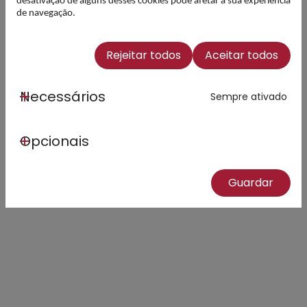
desativação de alguns desses cookies pode afetar a sua experiência
de navegação.
Rejeitar todos
Aceitar todos
Necessários
Sempre ativado
Variante ligação ao percurso
PR5 ACB – Mata
Nacional do Vimeiro
Opcionais
Guardar