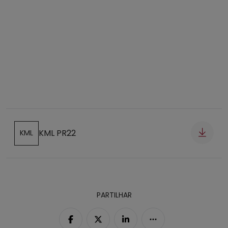
01 - 01
KML PR22
KML
Abre num novo separador
PARTILHAR