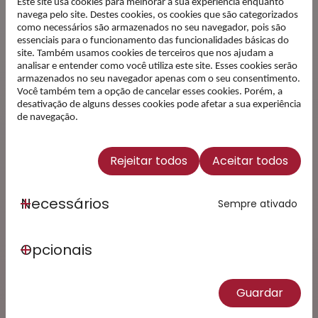
Este site usa cookies para melhorar a sua experiência enquanto
Email
navega pelo site. Destes cookies, os cookies que são categorizados
como necessários são armazenados no seu navegador, pois são
essenciais para o funcionamento das funcionalidades básicas do
site. Também usamos cookies de terceiros que nos ajudam a
Li e Concordo com a
Política
analisar e entender como você utiliza este site. Esses cookies serão
de Privacidade
(Obrigatório)
armazenados no seu navegador apenas com o seu consentimento.
Você também tem a opção de cancelar esses cookies. Porém, a
desativação de alguns desses cookies pode afetar a sua experiência
Subscrever
de navegação.
Este site está protegido pelo reCAPTCHA e
aplicam-se a
Política de Privacidade
e os
Termos
Rejeitar todos
Aceitar todos
de Serviço
da Google.
Necessários
Sempre ativado
Opcionais
Guardar