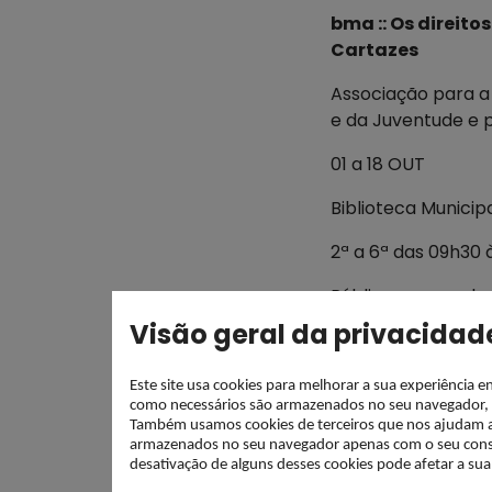
bma :: Os direit
Cartazes
Associação para a
e da Juventude e p
01 a 18 OUT
Biblioteca Municip
2ª a 6ª das 09h30 
Público em geral
Visão geral da privacidad
Entrada Livre
Este site usa cookies para melhorar a sua experiência 
como necessários são armazenados no seu navegador, po
Também usamos cookies de terceiros que nos ajudam a an
armazenados no seu navegador apenas com o seu conse
desativação de alguns desses cookies pode afetar a su
Última Atualização
07 outubro, 2025