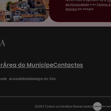
reCAPTCHA e aplicam-se a
Po
de Privacidade
e os
Termos d
Serviço
da Google.
r
Área do Munícipe
Contactos
idade
Acessibilidade
Mapa do Site
2026
| Todos os Direitos Reservados