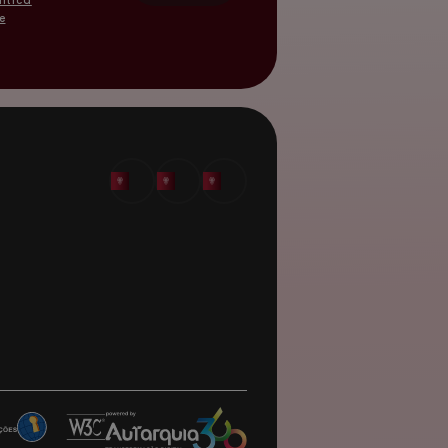
lítica
e