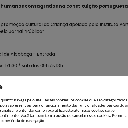
os humanos consagrados na constituição portuguesa
 promoção cultural da Criança apoiado pelo Instituto Po
elo Jornal “Público”
al de Alcobaça - Entrada
às 17h30 / sáb das 09h às 13h
e
enquanto navega pelo site. Destes cookies, os cookies que são categorizados
is são essenciais para o funcionamento das funcionalidades básicas do si
alisar e entender como você utiliza este site. Esses cookies serão
ntimento. Você também tem a opção de cancelar esses cookies. Porém, a
a experiência de navegação.