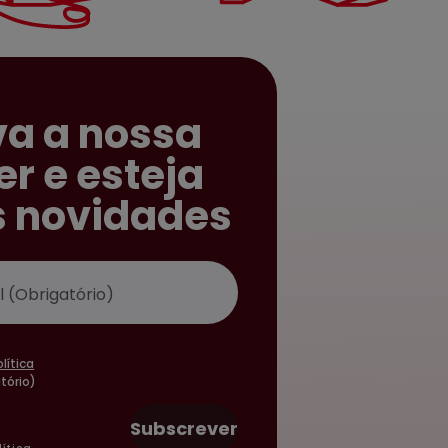
a a nossa
er e esteja
s novidades
olítica
tório)
Subscrever