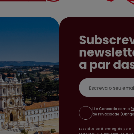
Subscrev
newslett
a par da
Email
Li e Concordo com a
P
de Privacidade
(Obriga
Este site está protegido pelo