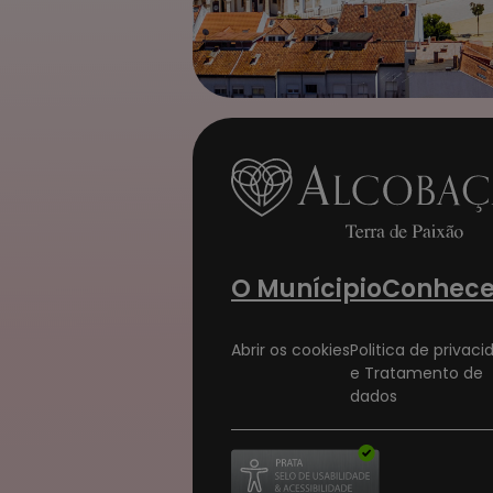
O Munícipio
Conhece
Abrir os cookies
Politica de privac
e Tratamento de
dados
Abre num novo separador