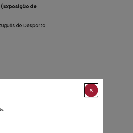
 (Exposição de
rtuguês do Desporto
te.