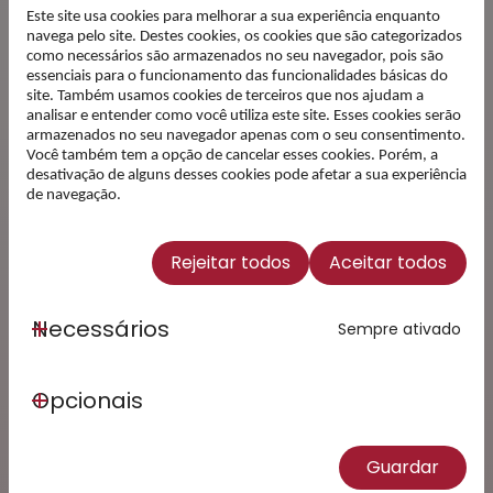
Este site usa cookies para melhorar a sua experiência enquanto
Email
navega pelo site. Destes cookies, os cookies que são categorizados
como necessários são armazenados no seu navegador, pois são
essenciais para o funcionamento das funcionalidades básicas do
site. Também usamos cookies de terceiros que nos ajudam a
analisar e entender como você utiliza este site. Esses cookies serão
Li e Concordo com a
Política
armazenados no seu navegador apenas com o seu consentimento.
de Privacidade
(Obrigatório)
Você também tem a opção de cancelar esses cookies. Porém, a
desativação de alguns desses cookies pode afetar a sua experiência
de navegação.
Subscrever
Este site está protegido pelo reCAPTCHA e
Rejeitar todos
Aceitar todos
aplicam-se a
Política de Privacidade
e os
Termos
de Serviço
da Google.
Necessários
Sempre ativado
Opcionais
Guardar