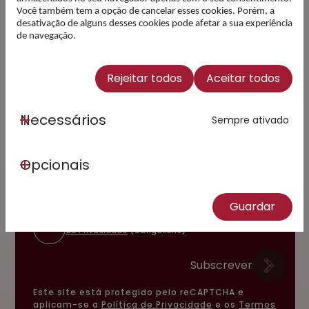
Você também tem a opção de cancelar esses cookies. Porém, a
desativação de alguns desses cookies pode afetar a sua experiência
de navegação.
Rejeitar todos
Aceitar todos
Subscreva a nossa
newsletter e esteja a
Necessários
Sempre ativado
par das novidades
Email
Opcionais
Guardar
Li e Concordo com a
Política
de Privacidade
(Obrigatório)
Subscrever
Este site está protegido pelo reCAPTCHA e
aplicam-se a
Política de Privacidade
e os
Termos