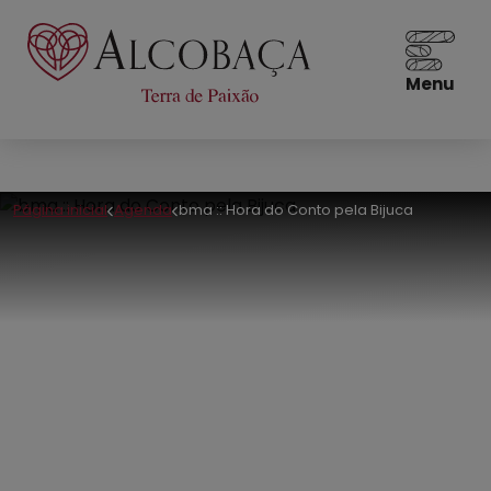
Menu
Página inicial
Agenda
bma :: Hora do Conto pela Bijuca